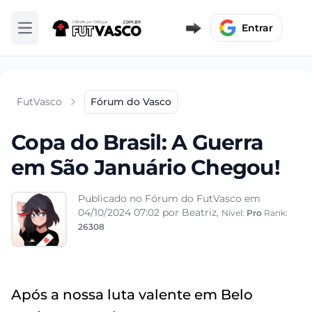
Entrar
Abrir menu
FutVasco
Fórum do Vasco
Copa do Brasil: A Guerra
em São Januário Chegou!
Publicado no Fórum do FutVasco em
04/10/2024 07:02
por Beatriz,
Nível:
Pro
Rank:
26308
Após a nossa luta valente em Belo