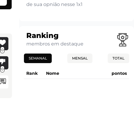
de sua opnião nesse 1x1
Ranking
membros em destaque
0
SEMANAL
MENSAL
TOTAL
0
Rank
Nome
pontos