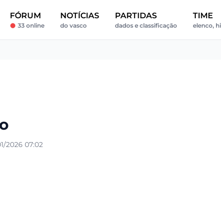
FÓRUM
NOTÍCIAS
PARTIDAS
TIME
33 online
do vasco
dados e classificação
elenco, hi
ão
1/2026 07:02