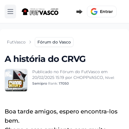
Entrar
Abrir menu
FutVasco
Fórum do Vasco
A história do CRVG
Publicado no Fórum do FutVasco em
20/02/2025 15:19
por CHOPPVASCO,
Nível:
Semipro
Rank:
17050
Boa tarde amigos, espero encontra-los
bem.