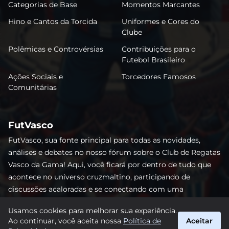
Categorias de Base
Momentos Marcantes
Hino e Cantos da Torcida
Uniformes e Cores do
Clube
Polêmicas e Controvérsias
Contribuições para o
Futebol Brasileiro
Ações Sociais e
Torcedores Famosos
Comunitárias
FutVasco
FutVasco, sua fonte principal para todas as novidades,
análises e debates no nosso fórum sobre o Club de Regatas
Vasco da Gama! Aqui, você ficará por dentro de tudo que
acontece no universo cruzmaltino, participando de
discussões acaloradas e se conectando com uma
comunidade apaixonada pelo Gigante da Colina. Não perca
Usamos cookies para melhorar sua experiência.
nenhum lance e acompanhe de perto o caminho do Vasco
Ao continuar, você aceita nossa
Política de
Aceitar
rumo às vitórias! #Vasco #FutVasco