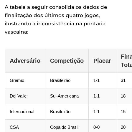
A tabela a seguir consolida os dados de
finalização dos últimos quatro jogos,
ilustrando a inconsistência na pontaria
vascaína:
Fin
Adversário
Competição
Placar
Tot
Grêmio
Brasileirão
1-1
31
Del Valle
Sul-Americana
1-1
18
Internacional
Brasileirão
1-1
15
CSA
Copa do Brasil
0-0
20