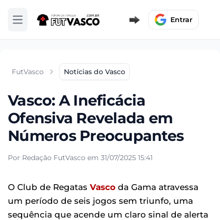
Entrar
Abrir menu
FutVasco
Notícias do Vasco
Vasco: A Ineficácia
Ofensiva Revelada em
Números Preocupantes
Por Redação FutVasco em 31/07/2025 15:41
O Club de Regatas
Vasco
da Gama atravessa
um período de seis jogos sem triunfo, uma
sequência que acende um claro sinal de alerta