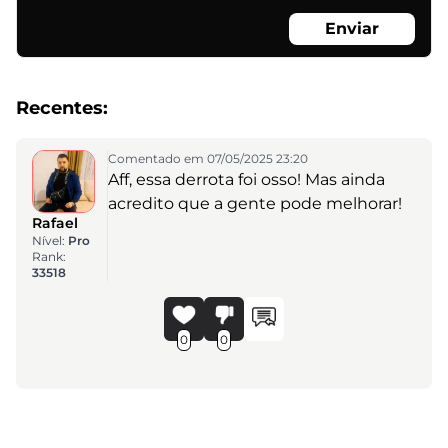
Enviar
Recentes:
Comentado em 07/05/2025 23:20
Aff, essa derrota foi osso! Mas ainda
acredito que a gente pode melhorar!
Rafael
Nível:
Pro
Rank:
33518
0
0